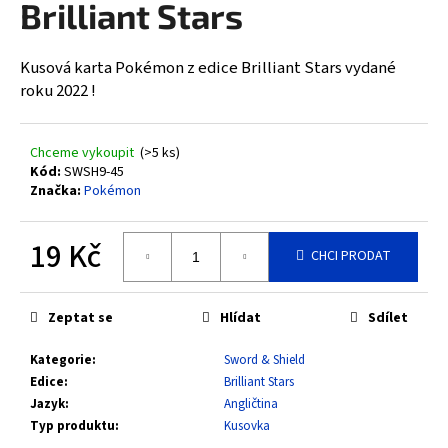
Brilliant Stars
a
j
Kusová karta Pokémon z edice Brilliant Stars vydané
í
roku 2022 !
t
?
Chceme vykoupit
(>5 ks)
Kód:
SWSH9-45
Značka:
Pokémon
HLEDAT
19 Kč
CHCI PRODAT
Měrná
cena:
D
Zeptat se
Hlídat
Sdílet
o
Kategorie
:
Sword & Shield
p
Edice
:
Brilliant Stars
o
Jazyk
:
Angličtina
r
Typ produktu
:
Kusovka
u