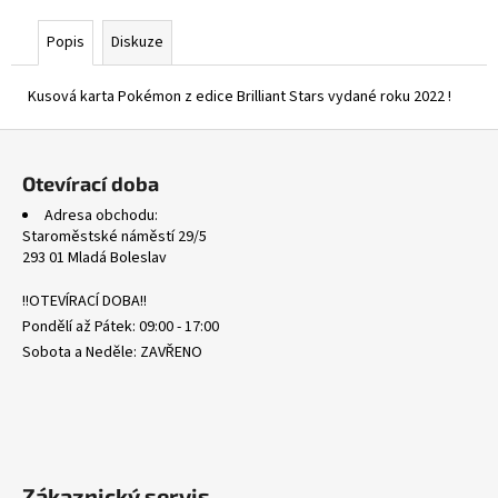
č
u
Popis
Diskuze
j
e
Kusová karta Pokémon z edice Brilliant Stars vydané roku 2022 !
m
e
Z
á
Otevírací doba
SCR
p
001/142
Adresa obchodu:
a
VENUSAUR
Staroměstské náměstí 29/5
EX
t
293 01 Mladá Boleslav
-
í
STELLAR
!!OTEVÍRACÍ DOBA!!
CROWN
Pondělí až Pátek: 09:00 - 17:00
15
Kč
Sobota a Neděle: ZAVŘENO
Zákaznický servis