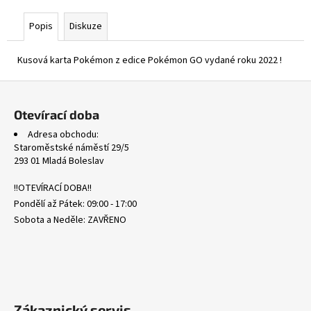
č
u
Popis
Diskuze
j
e
Kusová karta Pokémon z edice Pokémon GO vydané roku 2022 !
m
e
Z
á
Otevírací doba
SVP
p
051
Adresa obchodu:
a
SNORLAX
Staroměstské náměstí 29/5
-
t
293 01 Mladá Boleslav
BLACK
í
STAR
!!OTEVÍRACÍ DOBA!!
PROMOS
Pondělí až Pátek: 09:00 - 17:00
339
Kč
Sobota a Neděle: ZAVŘENO
Zákaznický servis