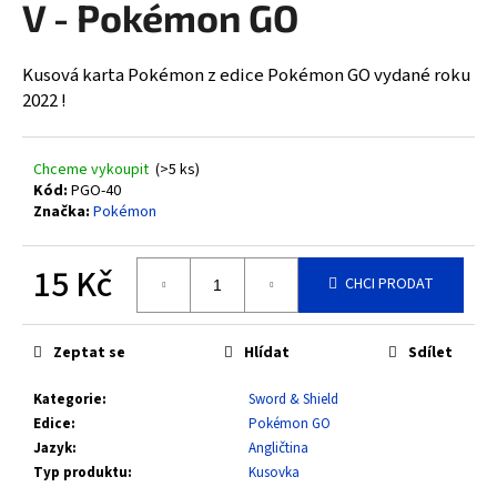
V - Pokémon GO
a
j
Kusová karta Pokémon z edice Pokémon GO vydané roku
í
2022 !
t
?
Chceme vykoupit
(>5 ks)
Kód:
PGO-40
Značka:
Pokémon
HLEDAT
15 Kč
CHCI PRODAT
Měrná
cena:
D
Zeptat se
Hlídat
Sdílet
o
Kategorie
:
Sword & Shield
p
Edice
:
Pokémon GO
o
Jazyk
:
Angličtina
r
Typ produktu
:
Kusovka
u