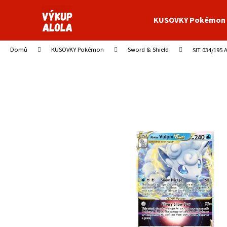
K
Přejít
na
o
KUSOVKY Pokémon
obsah
Zpět
Zpět
š
do
do
í
Domů
KUSOVKY Pokémon
Sword & Shield
SIT 034/195 
obchodu
obchodu
k