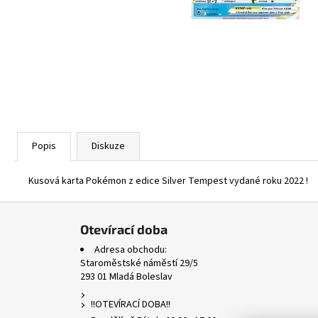
ASCENDED HEROES HOLO BULK
1 Kč
Popis
Diskuze
Kusová karta Pokémon z edice Silver Tempest vydané roku 2022 !
Z
á
Otevírací doba
p
Adresa obchodu:
a
Staroměstské náměstí 29/5
293 01 Mladá Boleslav
t
í
!!OTEVÍRACÍ DOBA!!