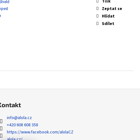
 NONHOLO BULK
Tisk
Shield
Zeptat se
mpest
a
Hlídat
Sdílet
Kontakt
info
@
alola.cz
+420 608 608 358
https://www.facebook.com/alolaCZ
alola.cz/