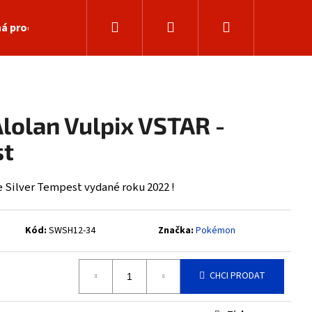
Hledat
Přihlášení
Nákupní
á prodejna
košík
lolan Vulpix VSTAR -
st
 Silver Tempest vydané roku 2022 !
Kód:
SWSH12-34
Značka:
Pokémon
Následující
CHCI PRODAT