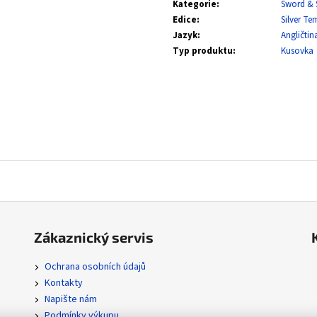
ASCENDED HEROES REVERSE HOLO BULK
MEGA EVOLUTION
Kategorie
:
Sword & 
Edice
:
Silver Te
2 Kč
0,20 Kč
Jazyk
:
Angličtin
Typ produktu
:
Kusovka
Zákaznický servis
Ochrana osobních údajů
Kontakty
Napište nám
Podmínky výkupu