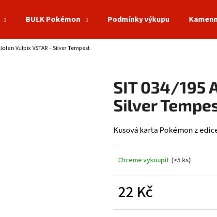
BULK Pokémon
Podmínky výkupu
Kamenn
Alolan Vulpix VSTAR - Silver Tempest
Co potřebujete najít?
SIT 034/195 A
HLEDAT
Silver Tempe
Kusová karta Pokémon z edice
Doporučujeme
Chceme vykoupit
(>5 ks)
22 Kč
Měrná
cena: