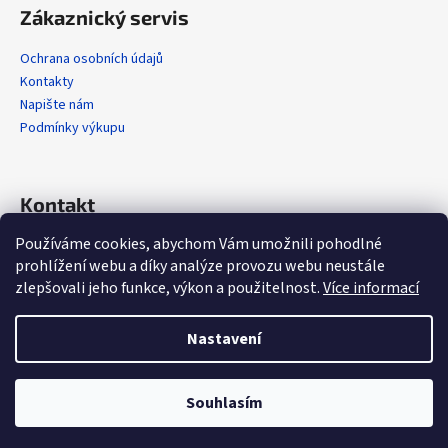
Zákaznický servis
Ochrana osobních údajů
Kontakty
Napište nám
Podmínky výkupu
Kontakt
Používáme cookies, abychom Vám umožnili pohodlné
info
@
alola.cz
prohlížení webu a díky analýze provozu webu neustále
+420 608 608 358
zlepšovali jeho funkce, výkon a použitelnost.
Více informací
https://www.facebook.com/alolaCZ
alola.cz/
Nastavení
Vytvořil Shoptet
Souhlasím
Copyright 2026
Alola.cz
. Všechna práva vyhrazena.