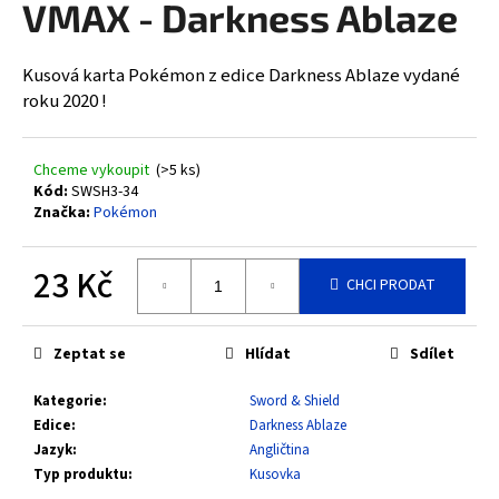
VMAX - Darkness Ablaze
a
j
Kusová karta Pokémon z edice Darkness Ablaze vydané
í
roku 2020 !
t
?
Chceme vykoupit
(>5 ks)
Kód:
SWSH3-34
Značka:
Pokémon
HLEDAT
23 Kč
CHCI PRODAT
Měrná
cena:
D
Zeptat se
Hlídat
Sdílet
o
Kategorie
:
Sword & Shield
p
Edice
:
Darkness Ablaze
o
Jazyk
:
Angličtina
r
Typ produktu
:
Kusovka
u