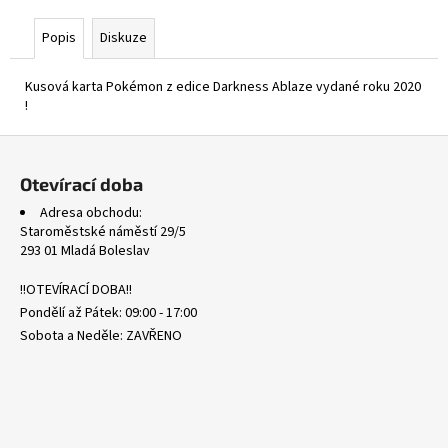
č
u
Popis
Diskuze
j
e
Kusová karta Pokémon z edice Darkness Ablaze vydané roku 2020
m
!
e
Z
á
SVP
Otevírací doba
159
p
MAGNETON
Adresa obchodu:
a
-
Staroměstské náměstí 29/5
BLACK
t
293 01 Mladá Boleslav
STAR
PROMOS
í
!!OTEVÍRACÍ DOBA!!
16
Pondělí až Pátek: 09:00 - 17:00
Kč
Sobota a Neděle: ZAVŘENO