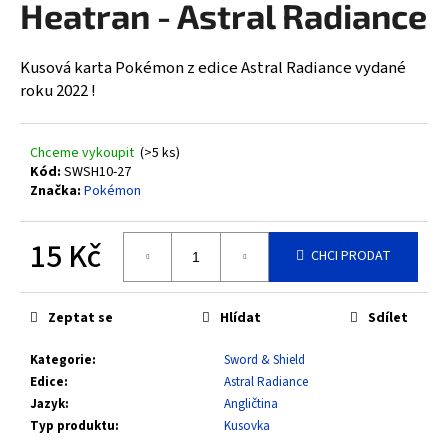
Heatran - Astral Radiance
a
j
Kusová karta Pokémon z edice Astral Radiance vydané
í
roku 2022 !
t
?
Chceme vykoupit
(>5 ks)
Kód:
SWSH10-27
Značka:
Pokémon
HLEDAT
15 Kč
CHCI PRODAT
Měrná
cena:
D
Zeptat se
Hlídat
Sdílet
o
Kategorie
:
Sword & Shield
p
Edice
:
Astral Radiance
o
Jazyk
:
Angličtina
r
Typ produktu
:
Kusovka
u