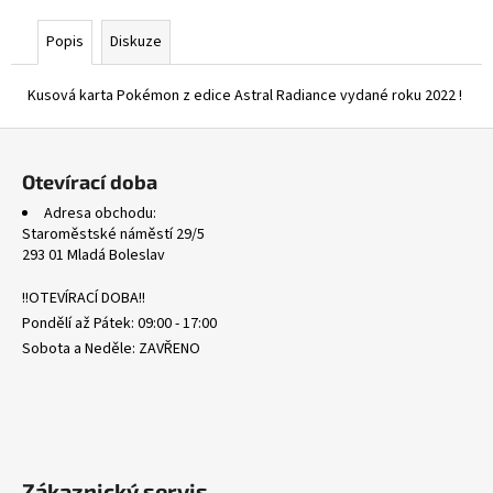
č
u
Popis
Diskuze
j
e
Kusová karta Pokémon z edice Astral Radiance vydané roku 2022 !
m
e
Z
á
Otevírací doba
SCARLET
p
&
Adresa obchodu:
a
VIOLET
Staroměstské náměstí 29/5
NONHOLO
t
293 01 Mladá Boleslav
BULK
í
0,20
!!OTEVÍRACÍ DOBA!!
Kč
Pondělí až Pátek: 09:00 - 17:00
Sobota a Neděle: ZAVŘENO
Zákaznický servis