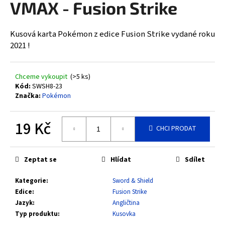
VMAX - Fusion Strike
a
j
Kusová karta Pokémon z edice Fusion Strike vydané roku
í
2021 !
t
?
Chceme vykoupit
(>5 ks)
Kód:
SWSH8-23
Značka:
Pokémon
HLEDAT
19 Kč
CHCI PRODAT
Měrná
cena:
D
Zeptat se
Hlídat
Sdílet
o
Kategorie
:
Sword & Shield
p
Edice
:
Fusion Strike
o
Jazyk
:
Angličtina
r
Typ produktu
:
Kusovka
u