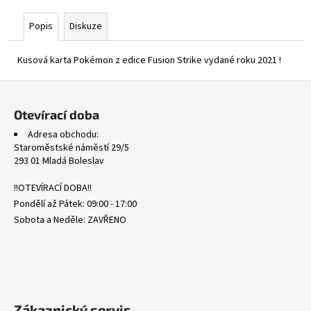
č
u
Popis
Diskuze
j
e
Kusová karta Pokémon z edice Fusion Strike vydané roku 2021 !
m
e
Z
á
Otevírací doba
PFL
p
103/094
Adresa obchodu:
a
TOXTRICITY
Staroměstské náměstí 29/5
-
t
293 01 Mladá Boleslav
PHANTASMAL
í
FLAMES
!!OTEVÍRACÍ DOBA!!
19
Pondělí až Pátek: 09:00 - 17:00
Kč
Sobota a Neděle: ZAVŘENO
Zákaznický servis