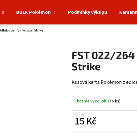
BULK Pokémon
Podmínky výkupu
Kamenn
Rillaboom V - Fusion Strike
Co potřebujete najít?
FST 022/264 
HLEDAT
Strike
Kusová karta Pokémon z edice
Doporučujeme
Chceme vykoupit
(>5 ks)
15 Kč
Měrná
cena: