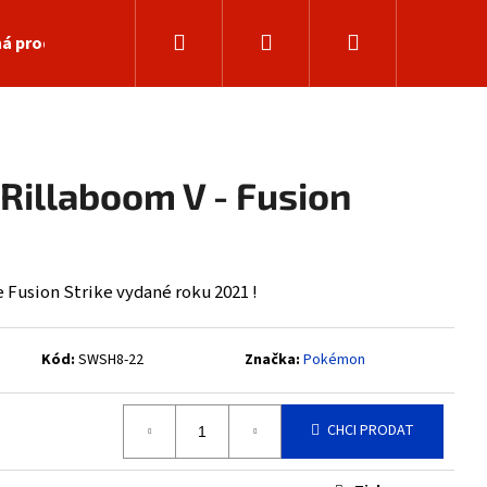
Hledat
Přihlášení
Nákupní
á prodejna
košík
Rillaboom V - Fusion
 Fusion Strike vydané roku 2021 !
Kód:
SWSH8-22
Značka:
Pokémon
Následující
CHCI PRODAT