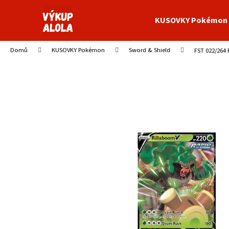
K
Přejít
na
o
KUSOVKY Pokémon
obsah
Zpět
Zpět
š
do
do
í
Domů
KUSOVKY Pokémon
Sword & Shield
FST 022/264 
obchodu
obchodu
k