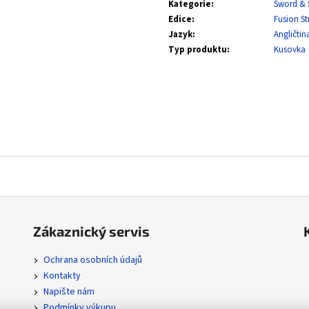
SVP 051 SNORLAX - BLACK STAR PROMOS
POR 104/088 MEGA
Kategorie
:
Sword & 
ORDER
Edice
:
Fusion St
329 Kč
111 Kč
Jazyk
:
Angličtin
Typ produktu
:
Kusovka
Zákaznický servis
Ochrana osobních údajů
Kontakty
Napište nám
Podmínky výkupu