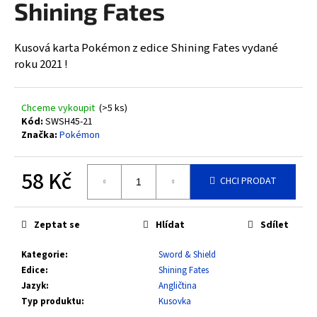
Shining Fates
a
j
Kusová karta Pokémon z edice Shining Fates vydané
í
roku 2021 !
t
?
Chceme vykoupit
(>5 ks)
Kód:
SWSH45-21
Značka:
Pokémon
HLEDAT
58 Kč
CHCI PRODAT
Měrná
cena:
D
Zeptat se
Hlídat
Sdílet
o
Kategorie
:
Sword & Shield
p
Edice
:
Shining Fates
o
Jazyk
:
Angličtina
r
Typ produktu
:
Kusovka
u