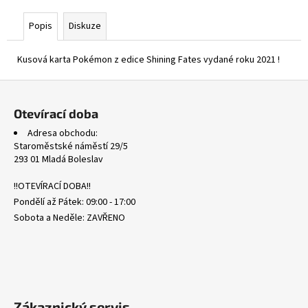
č
u
Popis
Diskuze
j
e
Kusová karta Pokémon z edice Shining Fates vydané roku 2021 !
m
e
Z
á
Otevírací doba
SVP
p
159
Adresa obchodu:
a
MAGNETON
Staroměstské náměstí 29/5
-
t
293 01 Mladá Boleslav
BLACK
í
STAR
!!OTEVÍRACÍ DOBA!!
PROMOS
Pondělí až Pátek: 09:00 - 17:00
16
Kč
Sobota a Neděle: ZAVŘENO
Zákaznický servis