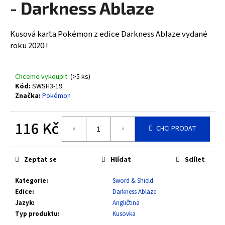
- Darkness Ablaze
a
j
Kusová karta Pokémon z edice Darkness Ablaze vydané
í
roku 2020 !
t
?
Chceme vykoupit
(>5 ks)
Kód:
SWSH3-19
Značka:
Pokémon
HLEDAT
116 Kč
CHCI PRODAT
Měrná
cena:
D
Zeptat se
Hlídat
Sdílet
o
Kategorie
:
Sword & Shield
p
Edice
:
Darkness Ablaze
o
Jazyk
:
Angličtina
r
Typ produktu
:
Kusovka
u