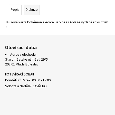
č
u
Popis
Diskuze
j
e
Kusová karta Pokémon z edice Darkness Ablaze vydané roku 2020
m
!
e
Z
á
SVP
Otevírací doba
075
p
MIMIKYU
Adresa obchodu:
a
-
Staroměstské náměstí 29/5
BLACK
t
293 01 Mladá Boleslav
STAR
PROMOS
í
!!OTEVÍRACÍ DOBA!!
175
Pondělí až Pátek: 09:00 - 17:00
Kč
Sobota a Neděle: ZAVŘENO