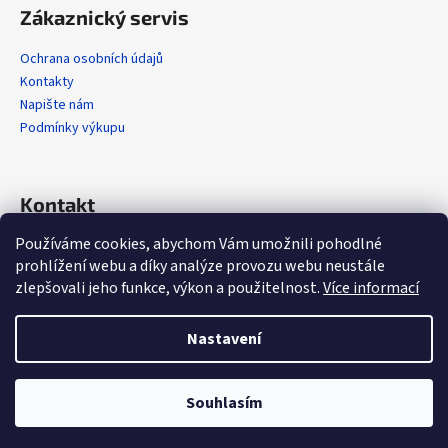
Zákaznický servis
Ochrana osobních údajů
Kontakty
Napište nám
Podmínky výkupu
Kontakt
Používáme cookies, abychom Vám umožnili pohodlné
info
@
alola.cz
prohlížení webu a díky analýze provozu webu neustále
+420 608 608 358
zlepšovali jeho funkce, výkon a použitelnost.
Více informací
https://www.facebook.com/alolaCZ
alola.cz/
Nastavení
Vytvořil Shoptet
Souhlasím
Copyright 2026
Alola.cz
. Všechna práva vyhrazena.