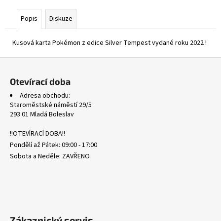
č
u
Popis
Diskuze
j
e
Kusová karta Pokémon z edice Silver Tempest vydané roku 2022 !
m
e
Z
á
Otevírací doba
MEGA
p
EVOLUTION
Adresa obchodu:
a
REVERSE
Staroměstské náměstí 29/5
HOLO
t
293 01 Mladá Boleslav
BULK
í
1
!!OTEVÍRACÍ DOBA!!
Kč
Pondělí až Pátek: 09:00 - 17:00
Sobota a Neděle: ZAVŘENO
Zákaznický servis