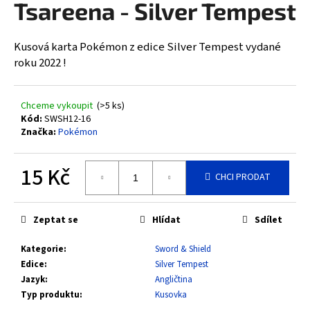
Tsareena - Silver Tempest
a
j
Kusová karta Pokémon z edice Silver Tempest vydané
í
roku 2022 !
t
?
Chceme vykoupit
(>5 ks)
Kód:
SWSH12-16
Značka:
Pokémon
HLEDAT
15 Kč
CHCI PRODAT
Měrná
cena:
D
Zeptat se
Hlídat
Sdílet
o
Kategorie
:
Sword & Shield
p
Edice
:
Silver Tempest
o
Jazyk
:
Angličtina
r
Typ produktu
:
Kusovka
u