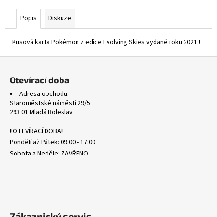
č
u
Popis
Diskuze
j
e
Kusová karta Pokémon z edice Evolving Skies vydané roku 2021 !
m
e
Z
á
Otevírací doba
WHT
p
101/086
Adresa obchodu:
a
LITWICK
Staroměstské náměstí 29/5
-
t
293 01 Mladá Boleslav
WHITE
í
FLARE
!!OTEVÍRACÍ DOBA!!
310
Pondělí až Pátek: 09:00 - 17:00
Kč
Sobota a Neděle: ZAVŘENO
Zákaznický servis