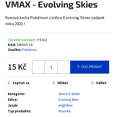
VMAX - Evolving Skies
a
j
Kusová karta Pokémon z edice Evolving Skies vydané
í
roku 2021 !
t
?
Chceme vykoupit
(>5 ks)
Kód:
SWSH7-14
Značka:
Pokémon
HLEDAT
15 Kč
CHCI PRODAT
Měrná
cena:
D
Zeptat se
Hlídat
Sdílet
o
Kategorie
:
Sword & Shield
p
Edice
:
Evolving Skies
o
Jazyk
:
Angličtina
r
Typ produktu
:
Kusovka
u