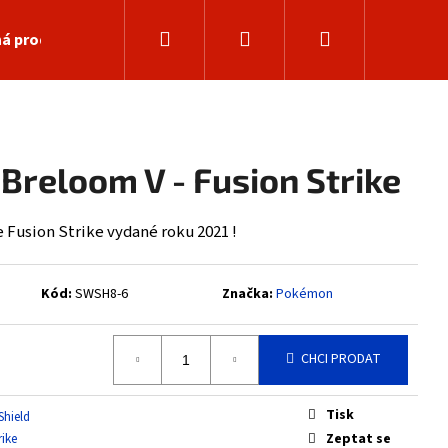
Hledat
Přihlášení
Nákupní
á prodejna
košík
Breloom V - Fusion Strike
 Fusion Strike vydané roku 2021 !
Kód:
SWSH8-6
Značka:
Pokémon
CHCI PRODAT
Následující
Tisk
Shield
Zeptat se
rike