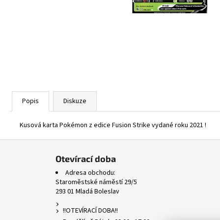
ASCENDED HEROES HOLO BULK
1 Kč
Popis
Diskuze
Kusová karta Pokémon z edice Fusion Strike vydané roku 2021 !
Z
á
Otevírací doba
p
Adresa obchodu:
a
Staroměstské náměstí 29/5
293 01 Mladá Boleslav
t
í
!!OTEVÍRACÍ DOBA!!