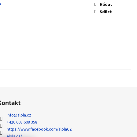
 ZYGARDE EX - PERFECT
a
Hlídat
Sdílet
Kontakt
info
@
alola.cz
+420 608 608 358
https://www.facebook.com/alolaCZ
alola.cz/