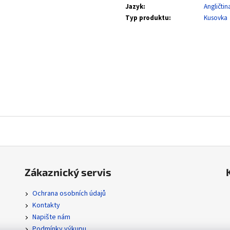
SVP 051 SNORLAX - BLACK STAR PROMOS
POR 104/088 MEGA
Jazyk
:
Angličtin
ORDER
330 Kč
Typ produktu
:
Kusovka
112 Kč
Zákaznický servis
Ochrana osobních údajů
Kontakty
Napište nám
Podmínky výkupu