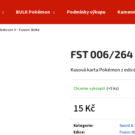
BULK Pokémon
Podmínky výkupu
Kamenn
Breloom V - Fusion Strike
Co potřebujete najít?
FST 006/264 
HLEDAT
Kusová karta Pokémon z edice
Doporučujeme
Chceme vykoupit
(>5 ks)
15 Kč
Měrná
cena:
Kategorie
:
Sword & 
Edice
:
Fusion St